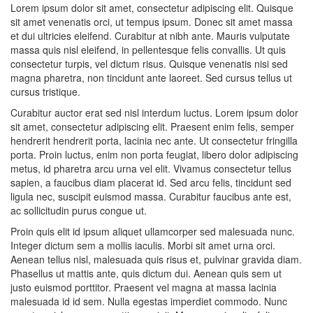
Lorem ipsum dolor sit amet, consectetur adipiscing elit. Quisque
sit amet venenatis orci, ut tempus ipsum. Donec sit amet massa
et dui ultricies eleifend. Curabitur at nibh ante. Mauris vulputate
massa quis nisl eleifend, in pellentesque felis convallis. Ut quis
consectetur turpis, vel dictum risus. Quisque venenatis nisi sed
magna pharetra, non tincidunt ante laoreet. Sed cursus tellus ut
cursus tristique.
Curabitur auctor erat sed nisl interdum luctus. Lorem ipsum dolor
sit amet, consectetur adipiscing elit. Praesent enim felis, semper
hendrerit hendrerit porta, lacinia nec ante. Ut consectetur fringilla
porta. Proin luctus, enim non porta feugiat, libero dolor adipiscing
metus, id pharetra arcu urna vel elit. Vivamus consectetur tellus
sapien, a faucibus diam placerat id. Sed arcu felis, tincidunt sed
ligula nec, suscipit euismod massa. Curabitur faucibus ante est,
ac sollicitudin purus congue ut.
Proin quis elit id ipsum aliquet ullamcorper sed malesuada nunc.
Integer dictum sem a mollis iaculis. Morbi sit amet urna orci.
Aenean tellus nisl, malesuada quis risus et, pulvinar gravida diam.
Phasellus ut mattis ante, quis dictum dui. Aenean quis sem ut
justo euismod porttitor. Praesent vel magna at massa lacinia
malesuada id id sem. Nulla egestas imperdiet commodo. Nunc