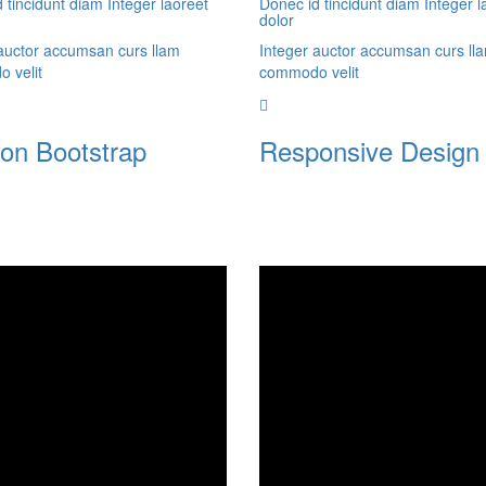
 tincidunt diam Integer laoreet
Donec id tincidunt diam Integer l
dolor
auctor accumsan curs llam
Integer auctor accumsan curs ll
 velit
commodo velit
 on Bootstrap
Responsive Design