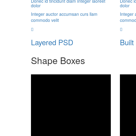
Donec id tincidunt diam Integer laoreet
Donec id
dolor
dolor
Integer auctor accumsan curs llam
Integer 
commodo velit
commodo
Layered PSD
Built
Shape Boxes