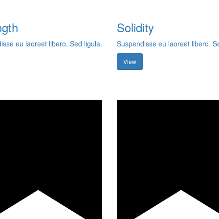
ngth
Solidity
sse eu laoreet libero. Sed ligula.
Suspendisse eu laoreet libero. Se
View