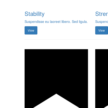
Stability
Stre
Suspendisse eu laoreet libero. Sed ligula.
Suspendi
View
View