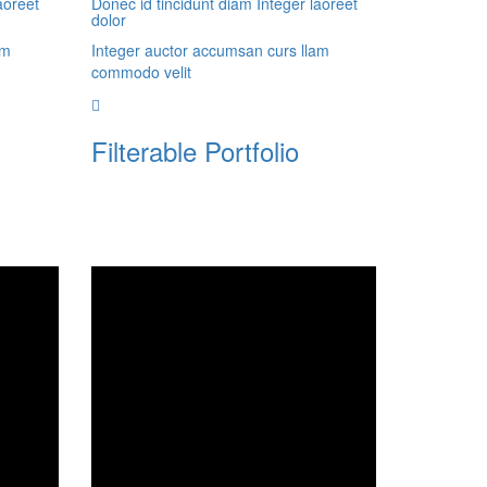
aoreet
Donec id tincidunt diam Integer laoreet
dolor
am
Integer auctor accumsan curs llam
commodo velit
Filterable Portfolio