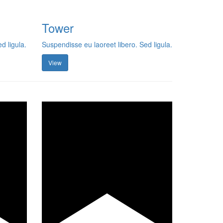
Tower
d ligula.
Suspendisse eu laoreet libero. Sed ligula.
View