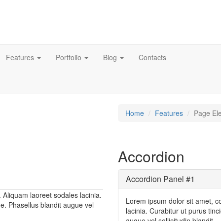
Features
Portfolio
Blog
Contacts
Home
Features
Page El
Accordion
Accordion Panel #1
. Aliquam laoreet sodales lacinia.
Lorem ipsum dolor sit amet, co
gue. Phasellus blandit augue vel
lacinia. Curabitur ut purus tinc
augue vel sollicitudin blandit.