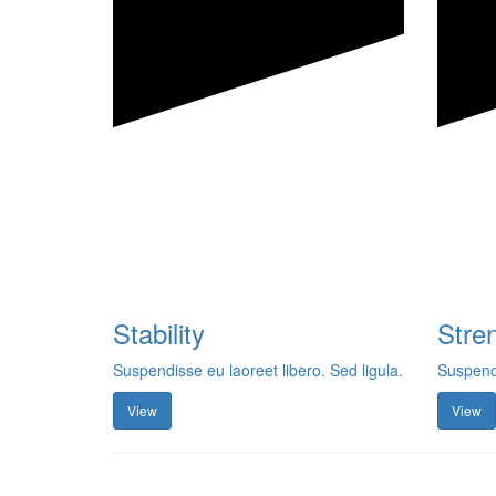
Stability
Stre
Suspendisse eu laoreet libero. Sed ligula.
Suspendi
View
View