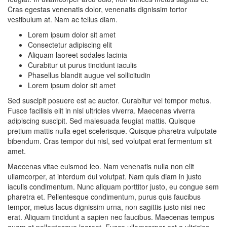
Cras egestas venenatis dolor, venenatis dignissim tortor
vestibulum at. Nam ac tellus diam.
Lorem ipsum dolor sit amet
Consectetur adipiscing elit
Aliquam laoreet sodales lacinia
Curabitur ut purus tincidunt iaculis
Phasellus blandit augue vel sollicitudin
Lorem ipsum dolor sit amet
Sed suscipit posuere est ac auctor. Curabitur vel tempor metus.
Fusce facilisis elit in nisi ultricies viverra. Maecenas viverra
adipiscing suscipit. Sed malesuada feugiat mattis. Quisque
pretium mattis nulla eget scelerisque. Quisque pharetra vulputate
bibendum. Cras tempor dui nisl, sed volutpat erat fermentum sit
amet.
Maecenas vitae euismod leo. Nam venenatis nulla non elit
ullamcorper, at interdum dui volutpat. Nam quis diam in justo
iaculis condimentum. Nunc aliquam porttitor justo, eu congue sem
pharetra et. Pellentesque condimentum, purus quis faucibus
tempor, metus lacus dignissim urna, non sagittis justo nisi nec
erat. Aliquam tincidunt a sapien nec faucibus. Maecenas tempus