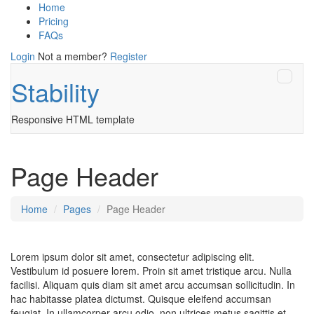
Home
Pricing
FAQs
Login
Not a member?
Register
Stability
Responsive HTML template
Page Header
Home
Pages
Page Header
Lorem ipsum dolor sit amet, consectetur adipiscing elit.
Vestibulum id posuere lorem. Proin sit amet tristique arcu. Nulla
facilisi. Aliquam quis diam sit amet arcu accumsan sollicitudin. In
hac habitasse platea dictumst. Quisque eleifend accumsan
feugiat. In ullamcorper arcu odio, non ultrices metus sagittis et.