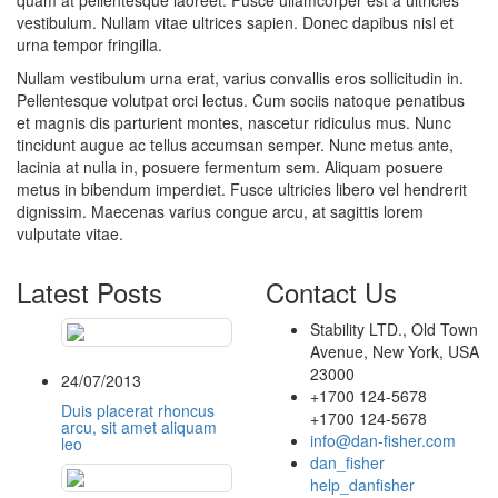
quam at pellentesque laoreet. Fusce ullamcorper est a ultricies
vestibulum. Nullam vitae ultrices sapien. Donec dapibus nisl et
urna tempor fringilla.
Nullam vestibulum urna erat, varius convallis eros sollicitudin in.
Pellentesque volutpat orci lectus. Cum sociis natoque penatibus
et magnis dis parturient montes, nascetur ridiculus mus. Nunc
tincidunt augue ac tellus accumsan semper. Nunc metus ante,
lacinia at nulla in, posuere fermentum sem. Aliquam posuere
metus in bibendum imperdiet. Fusce ultricies libero vel hendrerit
dignissim. Maecenas varius congue arcu, at sagittis lorem
vulputate vitae.
Latest Posts
Contact Us
Stability LTD., Old Town
Avenue, New York, USA
23000
24/07/2013
+1700 124-5678
Duis placerat rhoncus
+1700 124-5678
arcu, sit amet aliquam
info@dan-fisher.com
leo
dan_fisher
help_danfisher